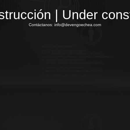
trucción | Under cons
Contáctanos: info@devengoechea.com