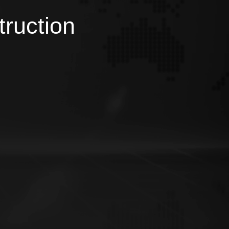
truction