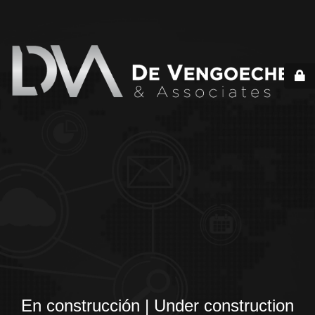
En construcción | Under construction